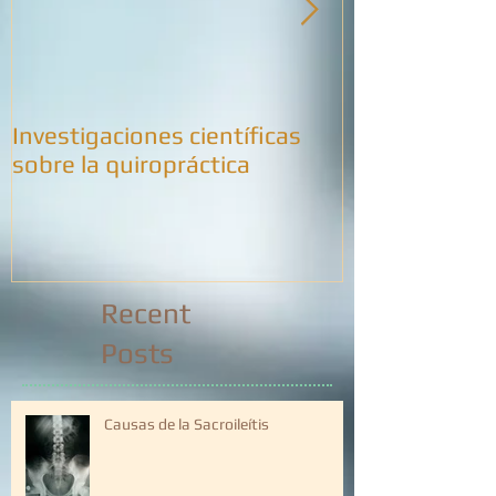
Investigaciones científicas
La meditació
sobre la quiropráctica
cambios consi
estructuras d
Recent
Posts
Causas de la Sacroileítis