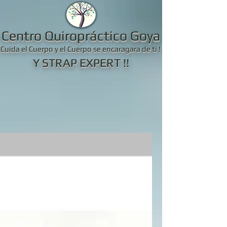
Centro Quiropráctico Goya
Cuida el Cuerpo y el Cuerpo se encaragara de ti !
Y STRAP EXPERT !!